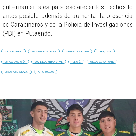
gubernamentales para esclarecer los hechos lo
antes posible, además de aumentar la presencia
de Carabineros y de la Policía de Investigaciones
(PDI) en Putaendo.
MINISTRO ARRAU
MINISTRO DE SEGURIDAD
MARIANA DI GIROLAMO
TABAQUISMO
ESTADO EXCEPCIÓN
COMPENSACIÓN MUNICIPAL
RELIGIÓN
CIUDAD DEL VATICANO
ESCUCHA SU CORAZÓN
ALTOS SUELDOS