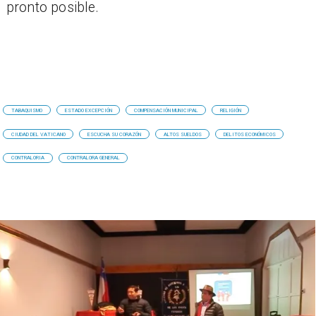
pronto posible.
TABAQUISMO
ESTADO EXCEPCIÓN
COMPENSACIÓN MUNICIPAL
RELIGIÓN
CIUDAD DEL VATICANO
ESCUCHA SU CORAZÓN
ALTOS SUELDOS
DELITOS ECONÓMICOS
CONTRALORIA
CONTRALORA GENERAL