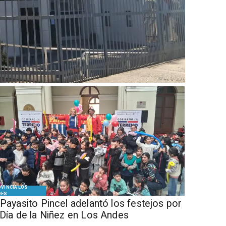
VINCIA LOS
DES
 Payasito Pincel adelantó los festejos por
 Día de la Niñez en Los Andes