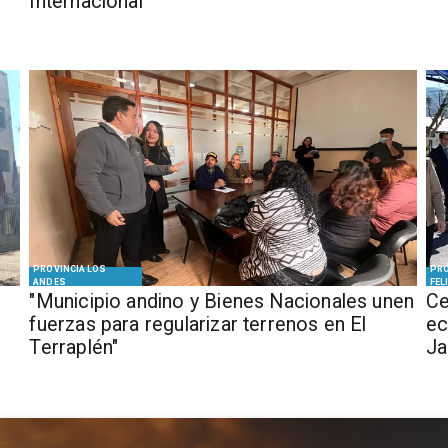
Internacional
PROVINCIA LOS
PRO
ANDES
FEL
"Municipio andino y Bienes Nacionales unen
Ce
fuerzas para regularizar terrenos en El
ec
Terraplén"
J