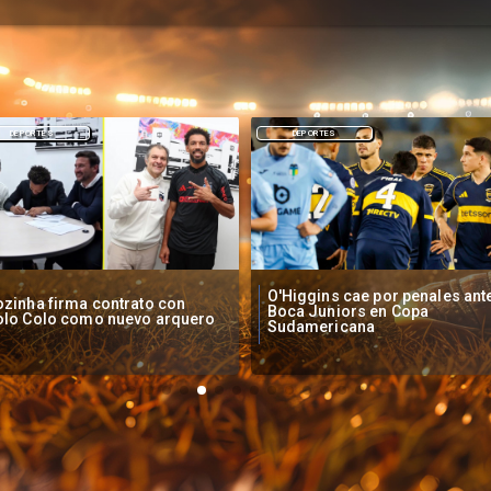
DEPORTES
NACIONAL
Higgins cae por penales ante
Operadores de apuestas onlin
oca Juniors en Copa
piden acelerar regulación en
udamericana
Chile