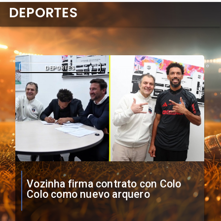
DEPORTES
DEPORTES
O'Higgins cae por penales ante
Boca Juniors en Copa
Sudamericana