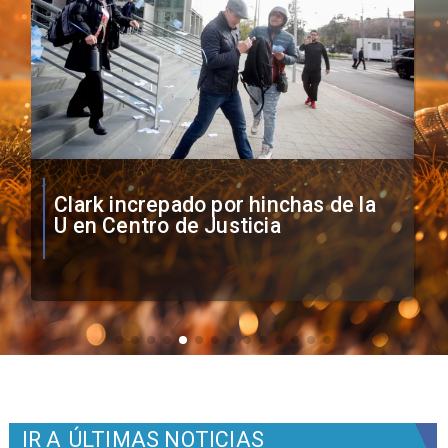
Vozinha firma contrato con Colo
Colo como nuevo arquero
IR A
ÚLTIMAS NOTICIAS