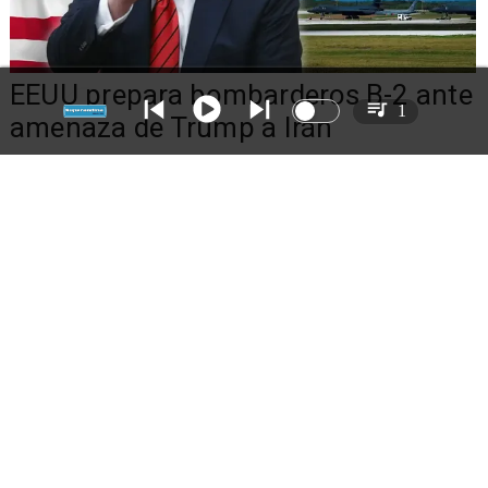
EEUU prepara bombarderos B-2 ante
1
amenaza de Trump a Irán
Iraníes forman cadenas humanas