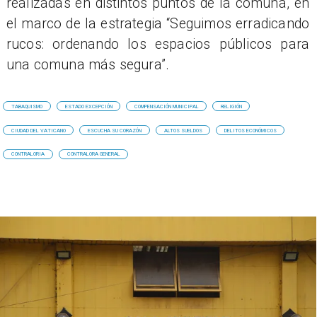
realizadas en distintos puntos de la comuna, en
el marco de la estrategia “Seguimos erradicando
rucos: ordenando los espacios públicos para
una comuna más segura”.
TABAQUISMO
ESTADO EXCEPCIÓN
COMPENSACIÓN MUNICIPAL
RELIGIÓN
CIUDAD DEL VATICANO
ESCUCHA SU CORAZÓN
ALTOS SUELDOS
DELITOS ECONÓMICOS
CONTRALORIA
CONTRALORA GENERAL