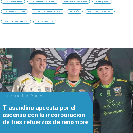
MINISTRO ARRAU
MINISTRO DE SEGURIDAD
MARIANA DI GIROLAMO
TABAQUISMO
ESTADO EXCEPCIÓN
COMPENSACIÓN MUNICIPAL
RELIGIÓN
CIUDAD DEL VATICANO
ESCUCHA SU CORAZÓN
ALTOS SUELDOS
Provincia Los Andes
Trasandino apuesta por el
ascenso con la incorporación
de tres refuerzos de renombre