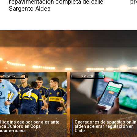
repavimentación completa de calle
pr
Sargento Aldea
NACIONAL
DEPORTES
peradores de apuestas online
Fallece Lucy López Cruz,
den acelerar regulación en
primera medallista chilena en
ile
Juegos Panamericanos