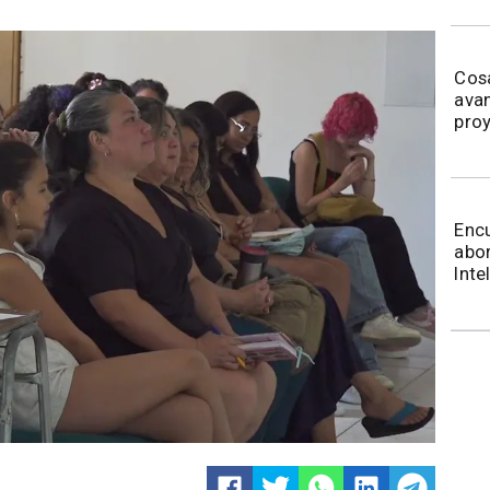
Cos
avan
proy
Encu
abor
Inte