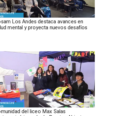
VINCIA LOS
DES
sam Los Andes destaca avances en
lud mental y proyecta nuevos desafíos
VINCIA LOS
DES
munidad del liceo Max Salas