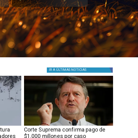
IR A
ÚLTIMAS NOTICIAS
rtura
Corte Suprema confirma pago de
tadores
$1.000 millones por caso