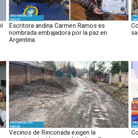
PROVINCIA LOS
PRO
ANDES
AN
el
Escritora andina Carmen Ramos es
Co
nombrada embajadora por la paz en
sa
Argentina
PROVINCIA LOS
PRO
ANDES
AN
Vecinos de Rinconada exigen la
Co