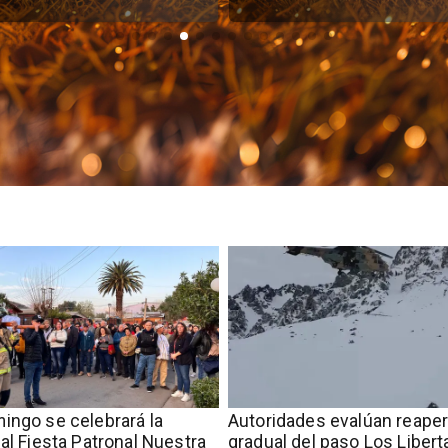
ingo se celebrará la
​​Autoridades evalúan reape
nal Fiesta Patronal Nuestra
gradual del paso Los Liber