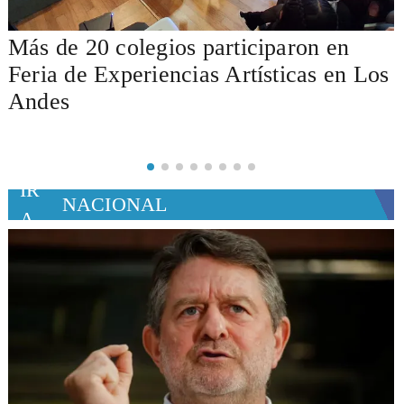
Delegación de educadores peruanos y
s
Unesco visitó liceo Amancay para
conocer el modelo pionero
IR
NACIONAL
A