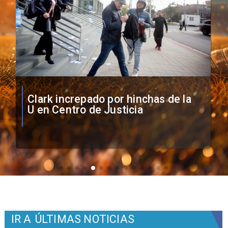
Vozinha firma contrato con Colo
Colo como nuevo arquero
IR A
ÚLTIMAS NOTICIAS