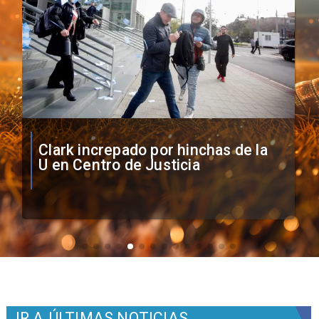
Vozinha firma contrato con Colo
Colo como nuevo arquero
IR A
ÚLTIMAS NOTICIAS