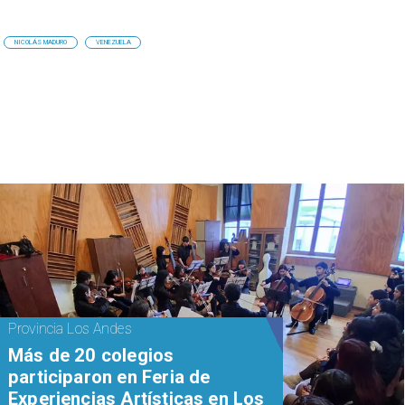
NICOLÁS MADURO
VENEZUELA
Provincia Los Andes
Más de 20 colegios
participaron en Feria de
Experiencias Artísticas en Los