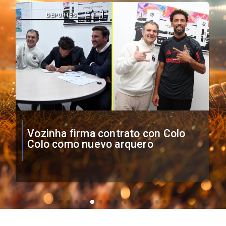
DEPORTES
O'Higgins cae por penales ante
Boca Juniors en Copa
Sudamericana