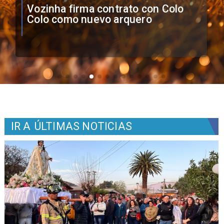
O'Higgins cae por penales ante
Boca Juniors en Copa
Sudamericana
IR A
ÚLTIMAS NOTICIAS