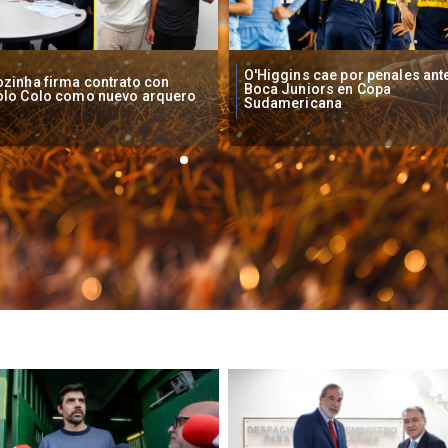
Higgins cae por penales ante
Operadores de apuestas onlin
oca Juniors en Copa
piden acelerar regulación en
udamericana
Chile