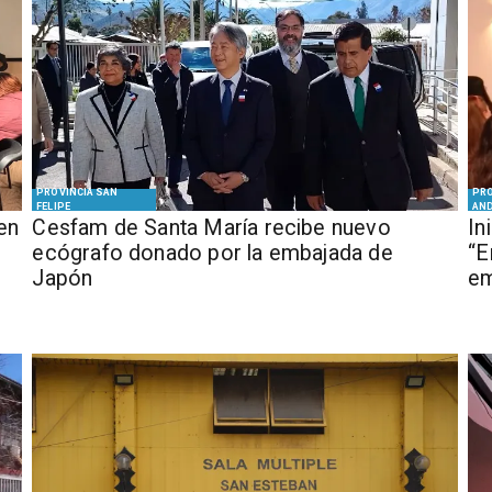
PROVINCIA SAN
PRO
FELIPE
AN
en
Cesfam de Santa María recibe nuevo
In
ecógrafo donado por la embajada de
“E
Japón
em