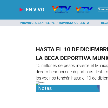
EN VIVO
A LOS ANDES
PROVINCIA SAN FELIPE
PROVINCIA QUILLOTA
REG
HASTA EL 10 DE DICIEMBR
LA BECA DEPORTIVA MUNI
​15 millones de pesos invierte el Munic
directo beneficio de deportistas destaca
los vecinos tendrán hasta el 10 de dicie
Notas