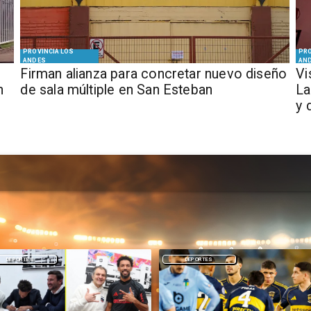
PROVINCIA LOS
PRO
ANDES
AN
​​Firman alianza para concretar nuevo diseño
​V
n
de sala múltiple en San Esteban
La
y 
DEPORTES
NACIONAL