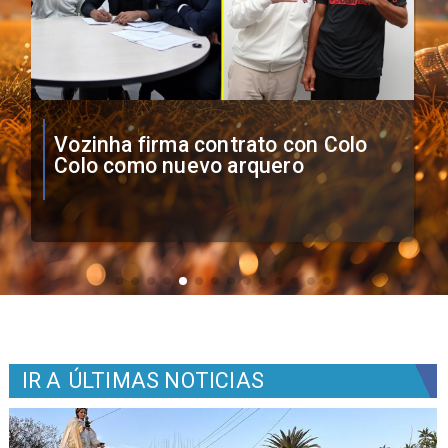
O'Higgins cae por penales ante
Boca Juniors en Copa
Sudamericana
IR A
ÚLTIMAS NOTICIAS