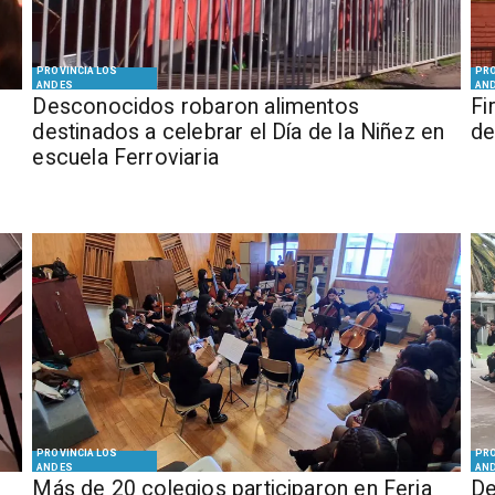
PROVINCIA LOS
PRO
ANDES
AN
Desconocidos robaron alimentos
​​
destinados a celebrar el Día de la Niñez en
de
escuela Ferroviaria
PROVINCIA LOS
PRO
ANDES
AN
Más de 20 colegios participaron en Feria
De