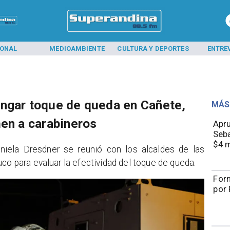
IONAL
MEDIOAMBIENTE
CULTURA Y DEPORTES
ENTRE
ongar toque de queda en Cañete,
MÁS
men a carabineros
Apru
Seba
$4 m
niela Dresdner se reunió con los alcaldes de las
co para evaluar la efectividad del toque de queda.
Form
por 