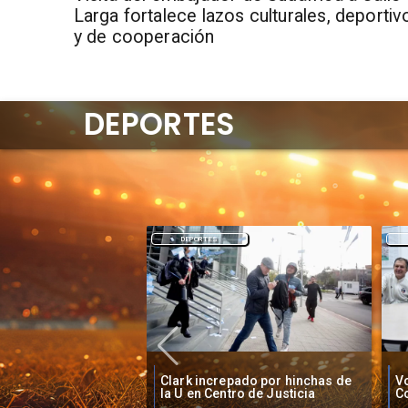
Larga fortalece lazos culturales, deportiv
y de cooperación
DEPORTES
DEPORTES
O'
pado por hinchas de
Vozinha firma contrato con
B
ro de Justicia
Colo Colo como nuevo arquero
S