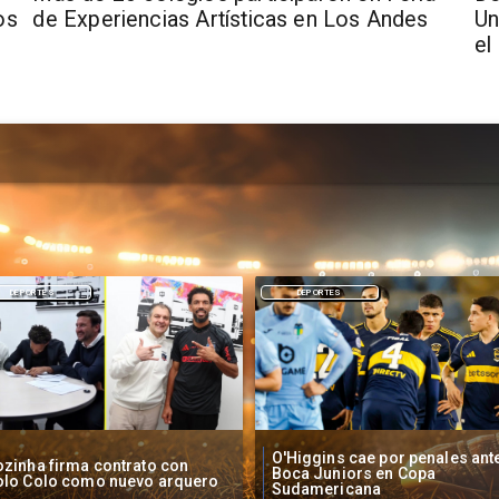
os
de Experiencias Artísticas en Los Andes
Un
el
DEPORTES
NACIONAL
Higgins cae por penales ante
Operadores de apuestas onlin
oca Juniors en Copa
piden acelerar regulación en
udamericana
Chile