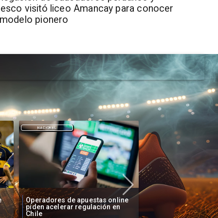
esco visitó liceo Amancay para conocer
 modelo pionero
DEPORTES
DEPORTES
e
Fallece Lucy López Cruz,
Confirman fecha de 
primera medallista chilena en
Vozinha a Colo Colo
Juegos Panamericanos