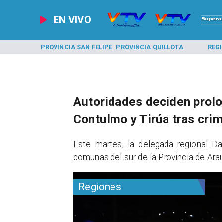
EN VIVO
A LOS ANDES
PROVINCIA SAN FELIPE
PROVINCIA QUILLOTA
REG
Autoridades deciden prol
Contulmo y Tirúa tras cri
Este martes, la delegada regional Da
comunas del sur de la Provincia de Arau
Regiones