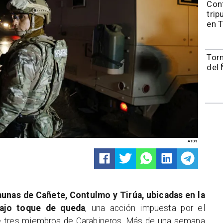
Con
trip
en 
Torn
del 
ATON
unas de Cañete, Contulmo y Tirúa, ubicadas en la
bajo toque de queda
, una acción impuesta por el
 de tres miembros de Carabineros. Más de una semana