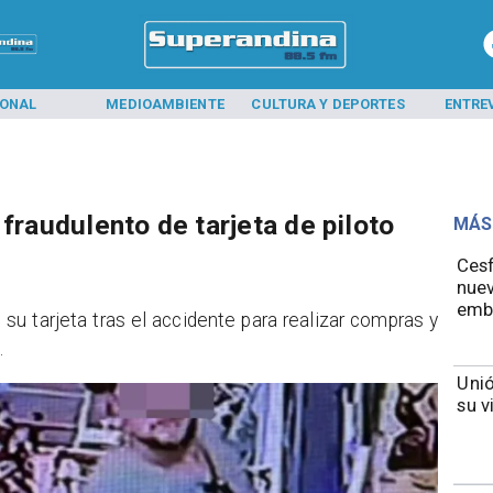
IONAL
MEDIOAMBIENTE
CULTURA Y DEPORTES
ENTRE
 fraudulento de tarjeta de piloto
MÁS
Cesf
nuev
emb
do su tarjeta tras el accidente para realizar compras y
.
Unió
su v