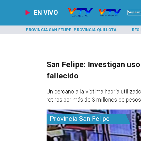
EN VIVO
A LOS ANDES
PROVINCIA SAN FELIPE
PROVINCIA QUILLOTA
REG
San Felipe: Investigan uso
fallecido
​​Un cercano a la víctima habría utiliza
retiros por más de 3 millones de pesos
Provincia San Felipe