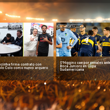
DEPORTES
NACIONAL
Higgins cae por penales ante
Operadores de apuestas onlin
oca Juniors en Copa
piden acelerar regulación en
udamericana
Chile