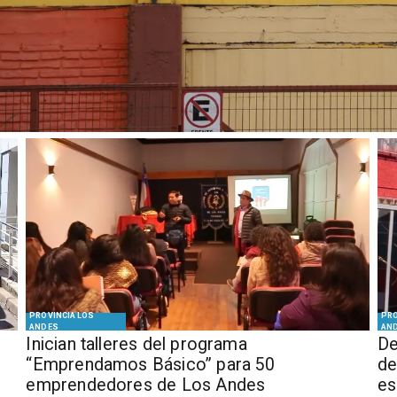
PROVINCIA LOS
PRO
ANDES
AN
Inician talleres del programa
De
“Emprendamos Básico” para 50
de
emprendedores de Los Andes
es