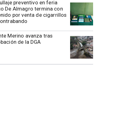
rullaje preventivo en feria
go De Almagro termina con
nido por venta de cigarrillos
contrabando
te Merino avanza tras
obación de la DGA