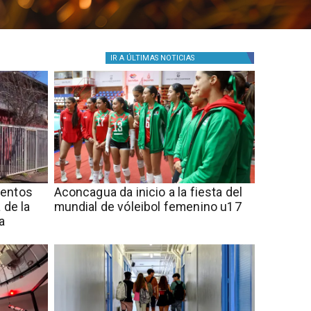
IR A
ÚLTIMAS NOTICIAS
mentos
Aconcagua da inicio a la fiesta del
 de la
mundial de vóleibol femenino u17
a