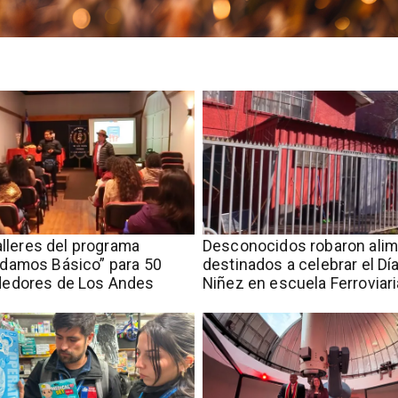
talleres del programa
Desconocidos robaron ali
damos Básico” para 50
destinados a celebrar el Día
edores de Los Andes
Niñez en escuela Ferroviari