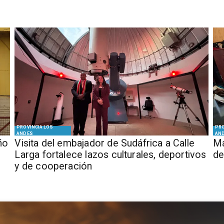
PROVINCIA LOS
PRO
ANDES
AN
ño
​Visita del embajador de Sudáfrica a Calle
Má
Larga fortalece lazos culturales, deportivos
de
y de cooperación