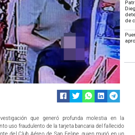
​Pat
Die
dete
de 
Puen
apr
investigación que generó profunda molestia en la
to uso fraudulento de la tarjeta bancaria del fallecido
ente del Club Aéreo de San Felipe, quien murió en un