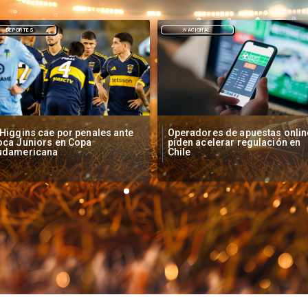
NACIONAL
DEPORTES
peradores de apuestas online
Fallece Lucy López Cruz,
den acelerar regulación en
primera medallista chilena en
ile
Juegos Panamericanos