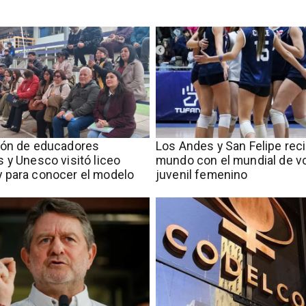
ión de educadores
​​Los Andes y San Felipe rec
 y Unesco visitó liceo
mundo con el mundial de vo
 para conocer el modelo
juvenil femenino