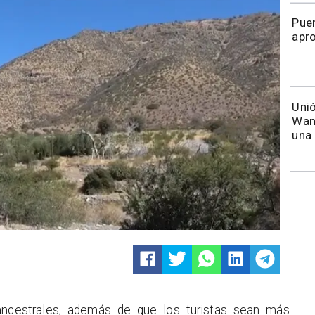
Puen
apr
Unió
Wand
una 
 ancestrales, además de que los turistas sean más