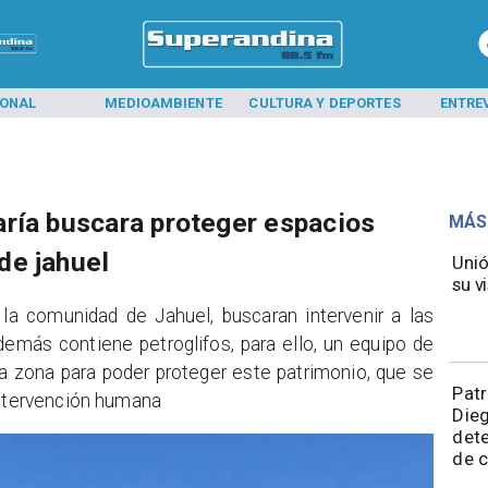
IONAL
MEDIOAMBIENTE
CULTURA Y DEPORTES
ENTRE
ría buscara proteger espacios
MÁS
de jahuel
Unió
su vi
 la comunidad de Jahuel, buscaran intervenir a las
demás contiene petroglifos, para ello, un equipo de
a zona para poder proteger este patrimonio, que se
​Pat
intervención humana
Die
dete
de 