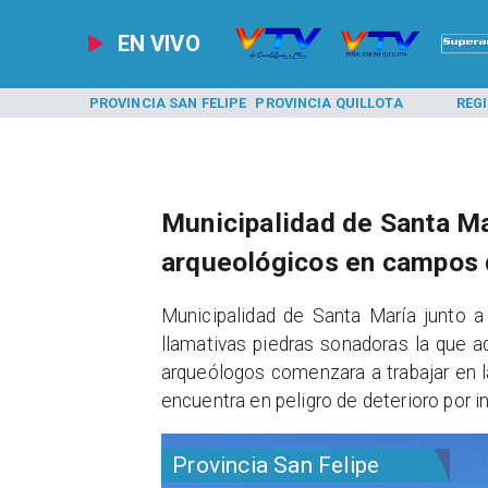
EN VIVO
A LOS ANDES
PROVINCIA SAN FELIPE
PROVINCIA QUILLOTA
REG
Municipalidad de Santa Ma
arqueológicos en campos 
​Municipalidad de Santa María junto a
llamativas piedras sonadoras la que a
arqueólogos comenzara a trabajar en l
encuentra en peligro de deterioro por 
Provincia San Felipe