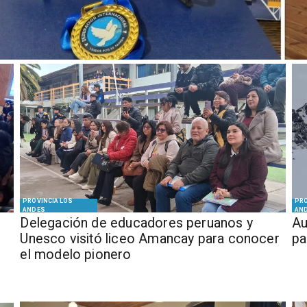
PROVINCIA LOS
PRO
ANDES
AN
Delegación de educadores peruanos y
​​
Unesco visitó liceo Amancay para conocer
pa
el modelo pionero