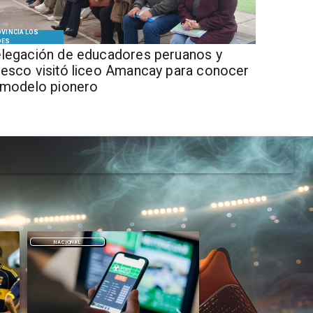
VINCIA LOS
DES
legación de educadores peruanos y
esco visitó liceo Amancay para conocer
 modelo pionero
DEPORTES
DEPORTES