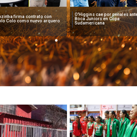
Higgins cae por penales ante
Operadores de apuestas onlin
oca Juniors en Copa
piden acelerar regulación en
udamericana
Chile