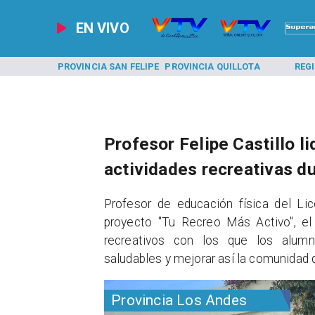
EN VIVO
 ANDES
PROVINCIA SAN FELIPE
PROVINCIA QUILLOTA
REGIONA
Profesor Felipe Castillo l
actividades recreativas du
​Profesor de educación física del L
proyecto "Tu Recreo Más Activo", el
recreativos con los que los alumno
saludables y mejorar así la comunidad 
Provincia Los Andes