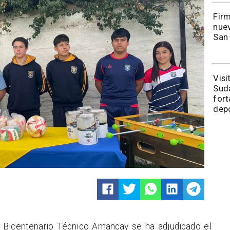
​​Fi
nuev
San
​Vis
Sudá
fort
depo
ceo Bicentenario Técnico Amancay se ha adjudicado el