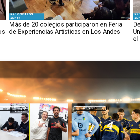
PROVINCIA LOS
PRO
ANDES
AN
Más de 20 colegios participaron en Feria
De
os
de Experiencias Artísticas en Los Andes
Un
el
DEPORTES
NACIONAL