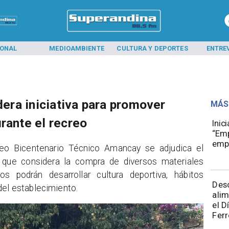
L
MEDIOAMBIENTE
CULTURA Y DEPORTES
ENTREVISTA
idera iniciativa para promover
MÁS
rante el recreo
Inic
“Emp
emp
iceo Bicentenario Técnico Amancay se adjudica el
 que considera la compra de diversos materiales
s podrán desarrollar cultura deportiva, hábitos
Des
del establecimiento.
alim
el D
Ferr