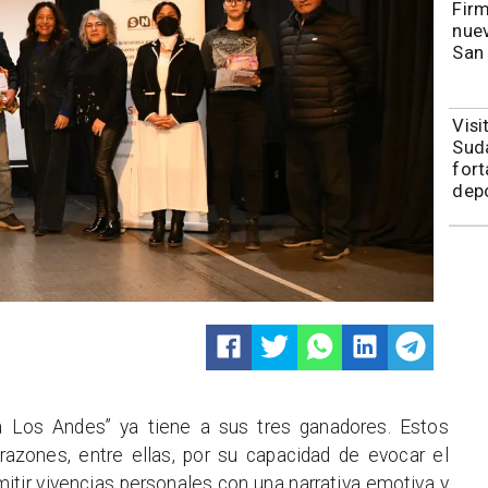
​​Fi
nuev
San
​Vis
Sudá
fort
depo
a Los Andes” ya tiene a sus tres ganadores. Estos
razones, entre ellas, por su capacidad de evocar el
smitir vivencias personales con una narrativa emotiva y