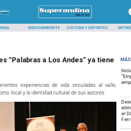
IONAL
MEDIOAMBIENTE
CULTURA Y DEPORTES
ENTRE
s “Palabras a Los Andes” ya tiene
MÁS
Inic
“Emp
emp
ferentes experiencias de vida vinculadas al valle,
no local y la identidad cultural de sus autores.
Des
alim
el D
Ferr