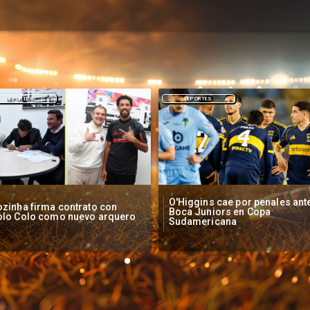
DEPORTES
NACIONAL
Higgins cae por penales ante
Operadores de apuestas onlin
oca Juniors en Copa
piden acelerar regulación en
udamericana
Chile