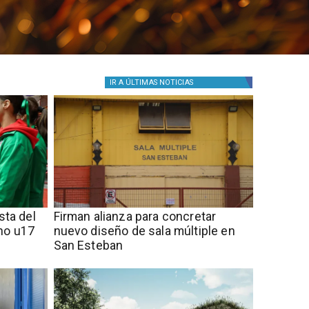
IR A
ÚLTIMAS NOTICIAS
sta del
​​Firman alianza para concretar
no u17
nuevo diseño de sala múltiple en
San Esteban