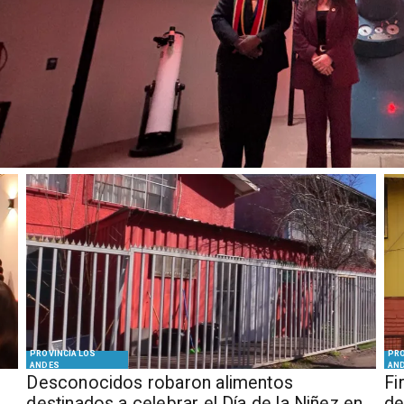
PROVINCIA LOS
PRO
ANDES
AN
Desconocidos robaron alimentos
​​
destinados a celebrar el Día de la Niñez en
de