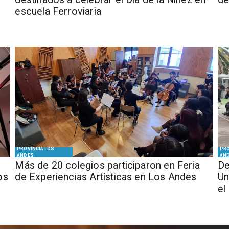
escuela Ferroviaria
PROVINCIA LOS
PRO
ANDES
AN
Más de 20 colegios participaron en Feria
De
os
de Experiencias Artísticas en Los Andes
Un
el