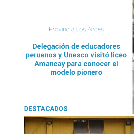
Provincia Los 
​​Firman alianza par
nuevo diseño de sa
en San Est
DESTACADOS