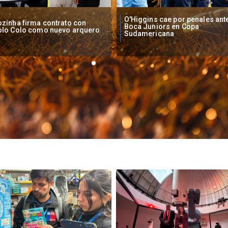
Higgins cae por penales ante
Operadores de apuestas onlin
oca Juniors en Copa
piden acelerar regulación en
udamericana
Chile