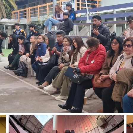
Andes
a concretar
la múltiple
eban