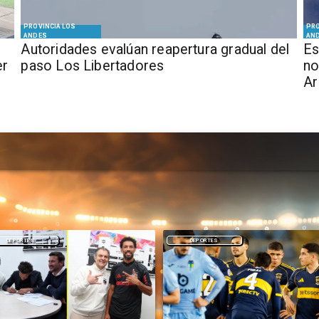
PROVINCIA LOS
PRO
ANDES
AN
​​Autoridades evalúan reapertura gradual del
Es
er
paso Los Libertadores
no
Ar
DEPORTES
NACIONAL