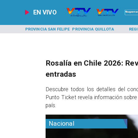
EN VIVO
A LOS ANDES
PROVINCIA SAN FELIPE
PROVINCIA QUILLOTA
REG
Rosalía en Chile 2026: Rev
entradas
Descubre todos los detalles del conc
Punto Ticket revela información sobre
país.
Nacional