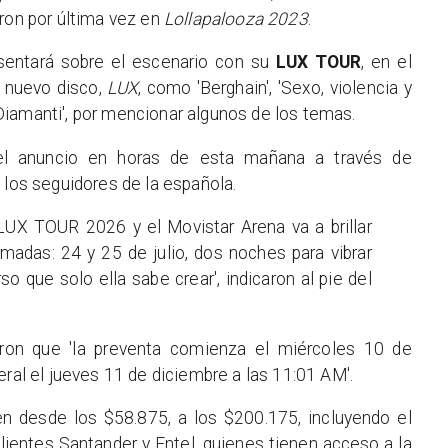
eron por última vez en
Lollapalooza 2023
.
esentará sobre el escenario con su
LUX TOUR
, en el
u nuevo disco,
LUX
, como 'Berghain', 'Sexo, violencia y
ge Diamanti', por mencionar algunos de los temas.
l anuncio en horas de esta mañana a través de
 los seguidores de la española.
 LUX TOUR 2026 y el Movistar Arena va a brillar
adas: 24 y 25 de julio, dos noches para vibrar
so que solo ella sabe crear', indicaron al pie del
aron que 'la preventa comienza el miércoles 10 de
eral el jueves 11 de diciembre a las 11:01 AM'.
en desde los $58.875, a los $200.175, incluyendo el
clientes Santander y Entel, quienes tienen acceso a la