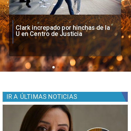
Vozinha firma contrato con Colo
Colo como nuevo arquero
IR A
ÚLTIMAS NOTICIAS