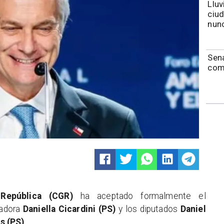
Lluv
ciu
nunc
Sen
com
 República (CGR)
ha aceptado formalmente el
nadora
Daniella Cicardini (PS)
y los diputados
Daniel
s (PS)
.