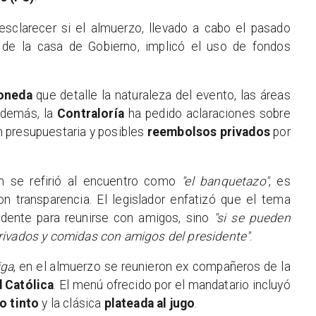
sclarecer si el almuerzo, llevado a cabo el pasado
 de la casa de Gobierno, implicó el uso de fondos
oneda
que detalle la naturaleza del evento, las áreas
Además, la
Contraloría
ha pedido aclaraciones sobre
n presupuestaria y posibles
reembolsos privados
por
en se refirió al encuentro como
"el banquetazo"
, es
on transparencia. El legislador enfatizó que el tema
idente para reunirse con amigos, sino
"si se pueden
rivados y comidas con amigos del presidente"
.
iga
, en el almuerzo se reunieron ex compañeros de la
 Católica
. El menú ofrecido por el mandatario incluyó
o tinto
y la clásica
plateada al jugo
.