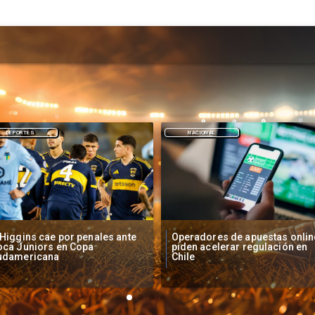
NACIONAL
DEPORTES
peradores de apuestas online
Fallece Lucy López Cruz,
den acelerar regulación en
primera medallista chilena en
ile
Juegos Panamericanos