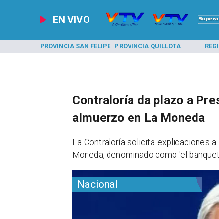
EN VIVO
A LOS ANDES
PROVINCIA SAN FELIPE
PROVINCIA QUILLOTA
REG
Contraloría da plazo a Pre
almuerzo en La Moneda
La Contraloría solicita explicaciones 
Moneda, denominado como 'el banqueta
Nacional