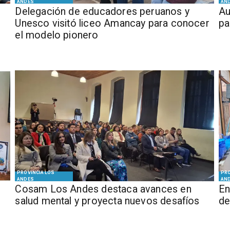
ANDES
AN
Delegación de educadores peruanos y
​​
Unesco visitó liceo Amancay para conocer
pa
el modelo pionero
PROVINCIA LOS
PRO
ANDES
AN
Cosam Los Andes destaca avances en
En
salud mental y proyecta nuevos desafíos
de