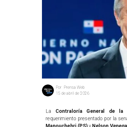
Prensa Web
Por
15 de abril de 2026
La
Contraloría General de la
requerimiento presentado por la se
Manouchehri (PS)
y
Nelson Venega