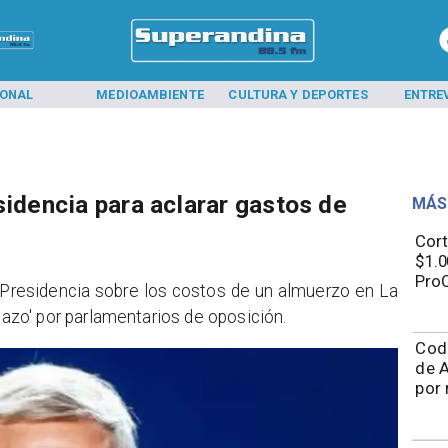
IONAL
MEDIOAMBIENTE
CULTURA Y DEPORTES
ENTRE
sidencia para aclarar gastos de
MÁS
Cort
$1.0
ProC
a Presidencia sobre los costos de un almuerzo en La
zo' por parlamentarios de oposición.
Cod
de A
por 