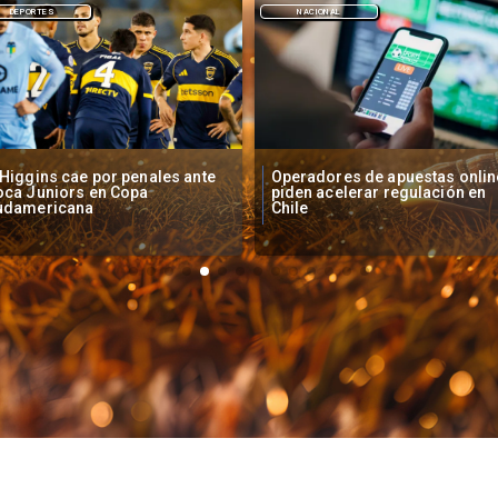
NACIONAL
DEPORTES
peradores de apuestas online
Fallece Lucy López Cruz,
den acelerar regulación en
primera medallista chilena en
ile
Juegos Panamericanos