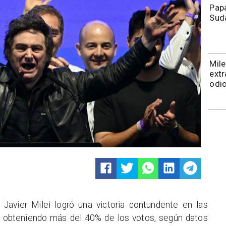
Papa
Sud
Mile
extr
odio
te Javier Milei logró una victoria contundente en las
a, obteniendo más del 40% de los votos, según datos