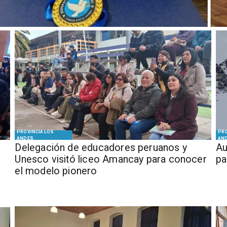
PROVINCIA LOS
PRO
ANDES
AN
Delegación de educadores peruanos y
​​
Unesco visitó liceo Amancay para conocer
pa
el modelo pionero