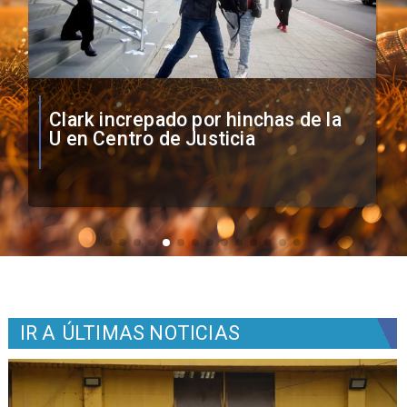
Vozinha firma contrato con Colo
Colo como nuevo arquero
IR A
ÚLTIMAS NOTICIAS