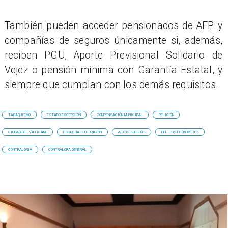
También pueden acceder pensionados de AFP y
compañías de seguros únicamente si, además,
reciben PGU, Aporte Previsional Solidario de
Vejez o pensión mínima con Garantía Estatal, y
siempre que cumplan con los demás requisitos.
TABAQUISMO
ESTADO EXCEPCIÓN
COMPENSACIÓN MUNICIPAL
RELIGIÓN
CIUDAD DEL VATICANO
ESCUCHA SU CORAZÓN
ALTOS SUELDOS
DELITOS ECONÓMICOS
CONTRALORIA
CONTRALORA GENERAL