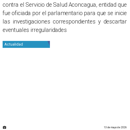
contra el Servicio de Salud Aconcagua, entidad que
fue oficiada por el parlamentario para que se inicie
las investigaciones correspondientes y descartar
eventuales irregularidades
Este navegador no puede mostrar PDFs.
Descargar el PDF
.
Actualidad
13 de mayo de 2026