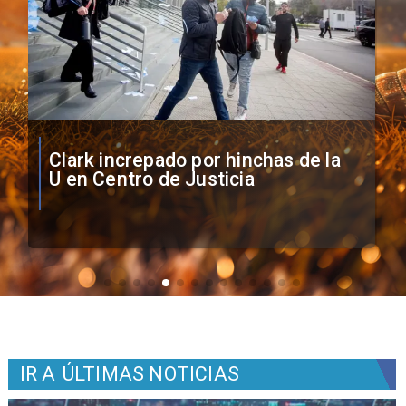
Vozinha firma contrato con Colo
Colo como nuevo arquero
IR A
ÚLTIMAS NOTICIAS