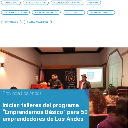
TABAQUISMO
ESTADO EXCEPCIÓN
COMPENSACIÓN MUNICIPAL
RELIGIÓN
CIUDAD DEL VATICANO
ESCUCHA SU CORAZÓN
ALTOS SUELDOS
DELITOS ECONÓMICOS
CONTRALORIA
CONTRALORA GENERAL
Provincia Los Andes
Inician talleres del programa
“Emprendamos Básico” para 50
emprendedores de Los Andes