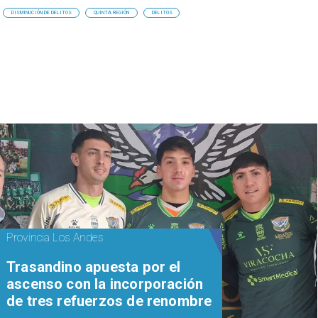
DISMINUCIÓN DE DELITOS
QUINTA REGIÓN
DELITOS
Provincia Los Andes
Trasandino apuesta por el
ascenso con la incorporación
de tres refuerzos de renombre