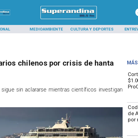
IONAL
MEDIOAMBIENTE
CULTURA Y DEPORTES
ENTRE
rios chilenos por crisis de hanta
MÁS
Cort
$1.0
ProC
 sigue sin aclararse mientras científicos investigan
Cod
de A
por 