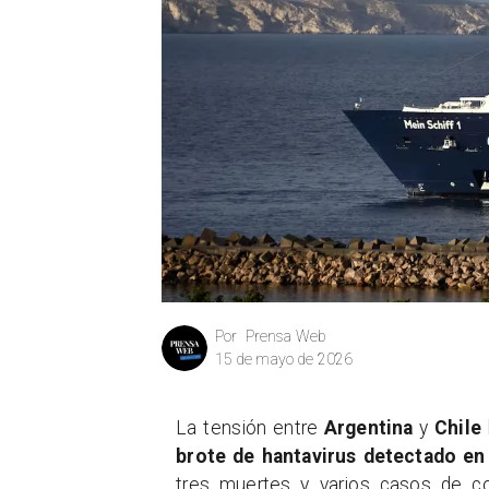
Prensa Web
Por
15 de mayo de 2026
La tensión entre
Argentina
y
Chile
brote de hantavirus detectado en
tres muertes y varios casos de c