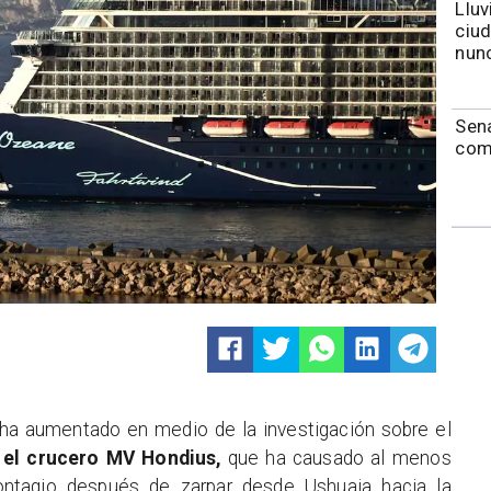
Lluv
ciu
nunc
Sen
com
ha aumentado en medio de la investigación sobre el
 el crucero MV Hondius,
que ha causado al menos
ontagio después de zarpar desde Ushuaia hacia la