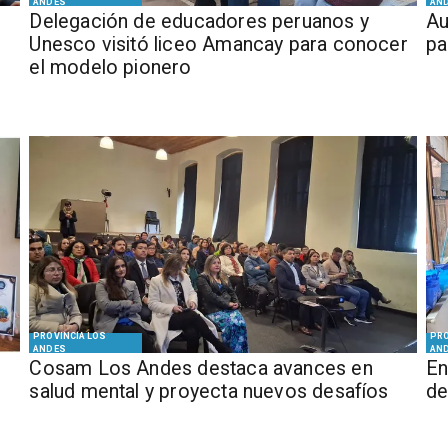
ANDES
AN
Delegación de educadores peruanos y
​​
Unesco visitó liceo Amancay para conocer
pa
el modelo pionero
PROVINCIA LOS
PRO
ANDES
AN
Cosam Los Andes destaca avances en
En
salud mental y proyecta nuevos desafíos
de