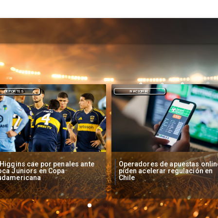
NACIONAL
DEPORTES
peradores de apuestas online
Fallece Lucy López Cruz,
den acelerar regulación en
primera medallista chilena en
ile
Juegos Panamericanos