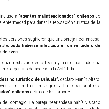
 incluso a
“agentes malintencionados” chilenos
de
la enfermedad para dañar la reputación turística de la
ntes versiones sugirieron que una pareja neerlandesa,
brote,
pudo haberse infectado en un vertedero de
s de aves.
go han rechazado esta teoría y han denunciado una
uerto argentino de acceso a la Antártida.
destino turístico de Ushuaia”
, declaró Martín Alfaro,
vincial, quien también sugirió, a título personal, que
ados” chilenos
detrás de los rumores.
 del contagio. La pareja neerlandesa había visitado
e embarcarse en el crucero, lo que ha complicado la