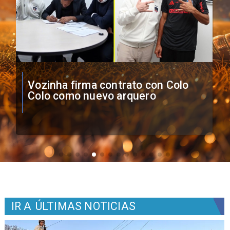
O'Higgins cae por penales ante
Boca Juniors en Copa
Sudamericana
IR A
ÚLTIMAS NOTICIAS