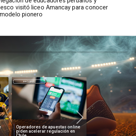
legación de educadores peruanos y
esco visitó liceo Amancay para conocer
 modelo pionero
DEPORTES
DEPORTES
e
Fallece Lucy López Cruz,
Confirman fecha de 
primera medallista chilena en
Vozinha a Colo Colo
Juegos Panamericanos