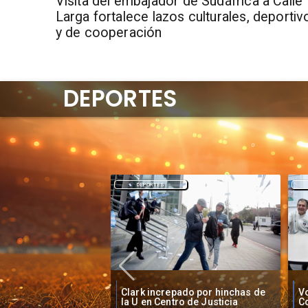
​Visita del embajador de Sudáfrica a Calle
Larga fortalece lazos culturales, deportiv
y de cooperación
DEPORTES
DEPORTES
O'
pado por hinchas de
Vozinha firma contrato con
B
ro de Justicia
Colo Colo como nuevo arquero
S