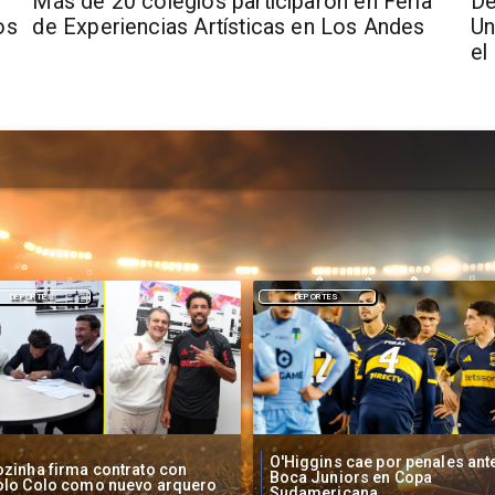
Más de 20 colegios participaron en Feria
De
os
de Experiencias Artísticas en Los Andes
Un
el
DEPORTES
NACIONAL
Higgins cae por penales ante
Operadores de apuestas onlin
oca Juniors en Copa
piden acelerar regulación en
udamericana
Chile