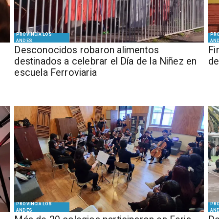
PROVINCIA LOS
PRO
ANDES
AN
Desconocidos robaron alimentos
​​
destinados a celebrar el Día de la Niñez en
de
escuela Ferroviaria
PROVINCIA LOS
PRO
ANDES
AN