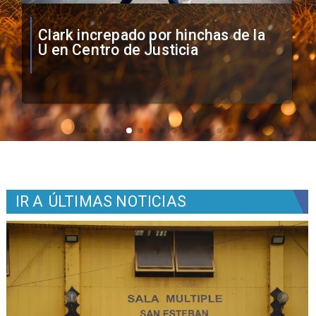
Vozinha firma contrato con Colo
Colo como nuevo arquero
IR A
ÚLTIMAS NOTICIAS