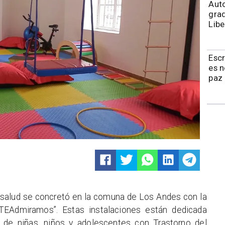
​​Au
grad
Libe
Esc
es 
paz 
 salud se concretó en la comuna de Los Andes con la
“TEAdmiramos”. Estas instalaciones están dedicada
l de niñas, niños y adolescentes con Trastorno del