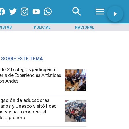
VISTAS
POLICIAL
NACIONAL
INI
 SOBRE ESTE TEMA
de 20 colegios participaron
eria de Experiencias Artísticas
os Andes
egación de educadores
anos y Unesco visitó liceo
ncay para conocer el
elo pionero