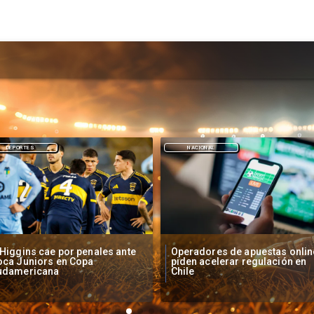
NACIONAL
DEPORTES
peradores de apuestas online
Fallece Lucy López Cruz,
den acelerar regulación en
primera medallista chilena en
ile
Juegos Panamericanos