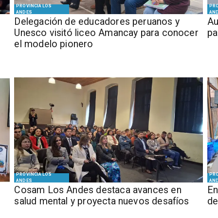
PROVINCIA LOS
PRO
ANDES
AN
Delegación de educadores peruanos y
​​
Unesco visitó liceo Amancay para conocer
pa
el modelo pionero
PROVINCIA LOS
PRO
ANDES
AN
Cosam Los Andes destaca avances en
En
salud mental y proyecta nuevos desafíos
de