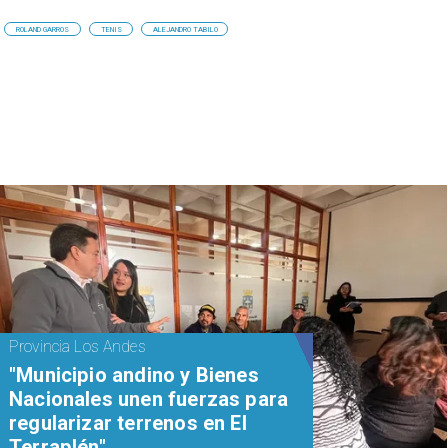
ROLAND GARROS
TENIS
ALEJANDRO TABILO
Provincia Los Andes
"Municipio andino y Bienes
Nacionales unen fuerzas para
regularizar terrenos en El
Terraplén"