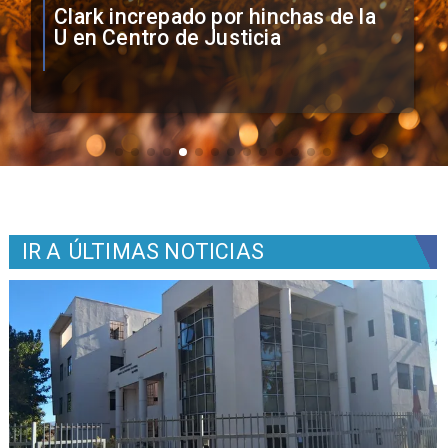
Vozinha firma contrato con Colo
Colo como nuevo arquero
IR A
ÚLTIMAS NOTICIAS