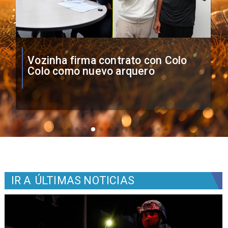
O'Higgins cae por penales ante
Boca Juniors en Copa
Sudamericana
IR A
ÚLTIMAS NOTICIAS