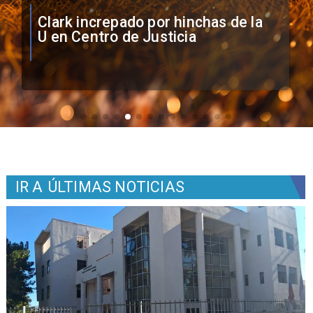
Vozinha firma contrato con Colo
Colo como nuevo arquero
IR A
ÚLTIMAS NOTICIAS