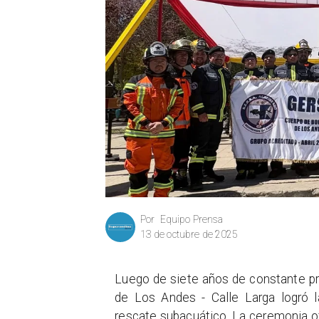
Equipo Prensa
Por
13 de octubre de 2025
Luego de siete años de constante p
de Los Andes - Calle Larga logró l
rescate subacuático. La ceremonia ofi