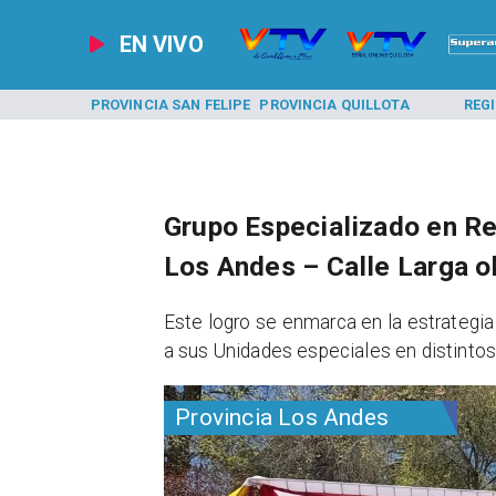
EN VIVO
A LOS ANDES
PROVINCIA SAN FELIPE
PROVINCIA QUILLOTA
REG
Grupo Especializado en R
Los Andes – Calle Larga o
​Este logro se enmarca en la estrategi
a sus Unidades especiales en distintos
Provincia Los Andes