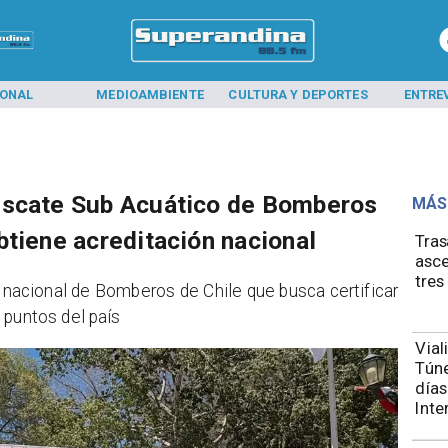
IONAL
MEDIOAMBIENTE
CULTURA Y DEPORTES
ENTRE
escate Sub Acuático de Bomberos
MÁS
btiene acreditación nacional
Tras
asce
tres
a nacional de Bomberos de Chile que busca certificar
 puntos del país
Vial
Túne
días
Inte