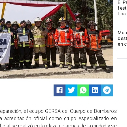
El P
fest
Los
Muni
dest
en 
reparación, el equipo GERSA del Cuerpo de Bomberos
a acreditación oficial como grupo especializado en
cial se realizó en la plaza de armas de la ciudad y se