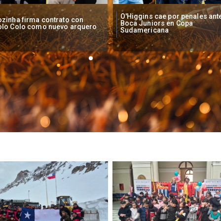
Higgins cae por penales ante
Operadores de apuestas onlin
oca Juniors en Copa
piden acelerar regulación en
udamericana
Chile