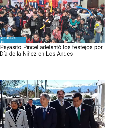
VINCIA LOS
DES
 Payasito Pincel adelantó los festejos por
 Día de la Niñez en Los Andes