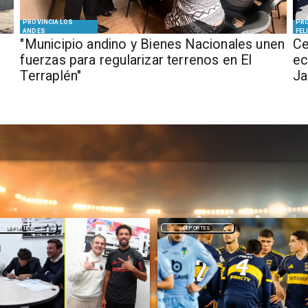
PROVINCIA LOS
PRO
ANDES
FEL
"Municipio andino y Bienes Nacionales unen
Ce
fuerzas para regularizar terrenos en El
ec
Terraplén"
J
DEPORTES
NACIONAL