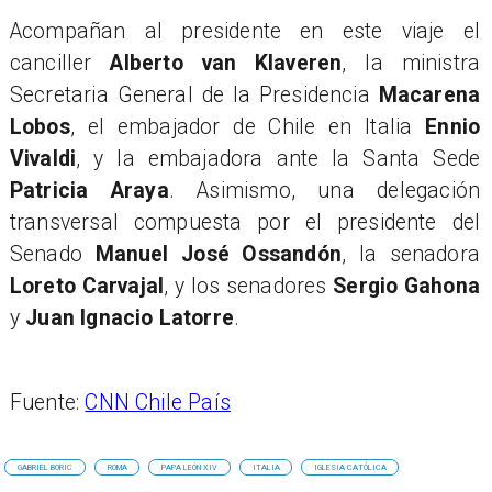
Acompañan al presidente en este viaje el
canciller
Alberto van Klaveren
, la ministra
Secretaria General de la Presidencia
Macarena
Lobos
, el embajador de Chile en Italia
Ennio
Vivaldi
, y la embajadora ante la Santa Sede
Patricia Araya
. Asimismo, una delegación
transversal compuesta por el presidente del
Senado
Manuel José Ossandón
, la senadora
Loreto Carvajal
, y los senadores
Sergio Gahona
y
Juan Ignacio Latorre
.
Fuente:
CNN Chile País
GABRIEL BORIC
ROMA
PAPA LEÓN XIV
ITALIA
IGLESIA CATÓLICA