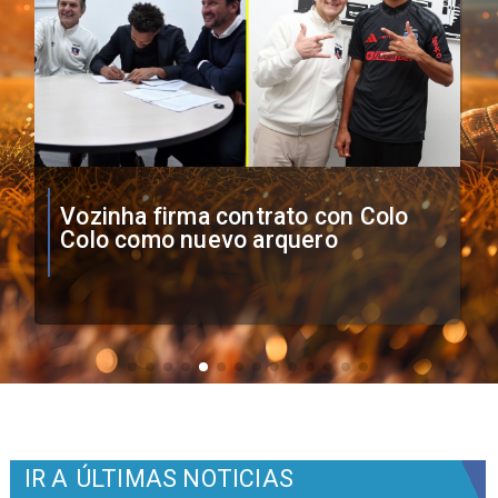
O'Higgins cae por penales ante
Boca Juniors en Copa
Sudamericana
IR A
ÚLTIMAS NOTICIAS