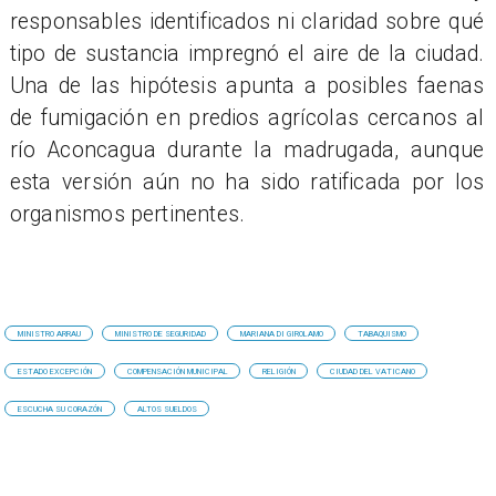
responsables identificados ni claridad sobre qué
tipo de sustancia impregnó el aire de la ciudad.
Una de las hipótesis apunta a posibles faenas
de fumigación en predios agrícolas cercanos al
río Aconcagua durante la madrugada, aunque
esta versión aún no ha sido ratificada por los
organismos pertinentes.
MINISTRO ARRAU
MINISTRO DE SEGURIDAD
MARIANA DI GIROLAMO
TABAQUISMO
ESTADO EXCEPCIÓN
COMPENSACIÓN MUNICIPAL
RELIGIÓN
CIUDAD DEL VATICANO
ESCUCHA SU CORAZÓN
ALTOS SUELDOS