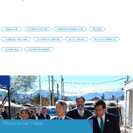
TABAQUISMO
ESTADO EXCEPCIÓN
COMPENSACIÓN MUNICIPAL
RELIGIÓN
CIUDAD DEL VATICANO
ESCUCHA SU CORAZÓN
ALTOS SUELDOS
DELITOS ECONÓMICOS
CONTRALORIA
CONTRALORA GENERAL
Provincia San Felipe