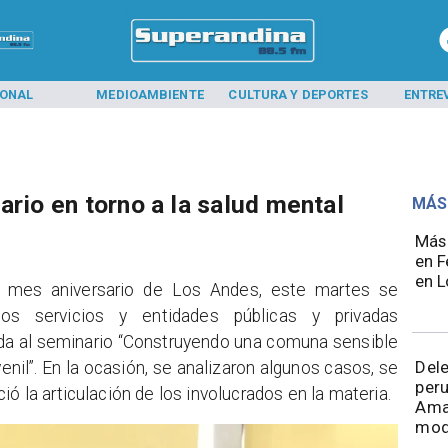
IONAL
MEDIOAMBIENTE
CULTURA Y DEPORTES
ENTRE
ario en torno a la salud mental
MÁS
Más 
en F
en L
el mes aniversario de Los Andes, este martes se
sos servicios y entidades públicas y privadas
vida al seminario “Construyendo una comuna sensible
Del
venil”. En la ocasión, se analizaron algunos casos, se
peru
ió la articulación de los involucrados en la materia.
Ama
mod