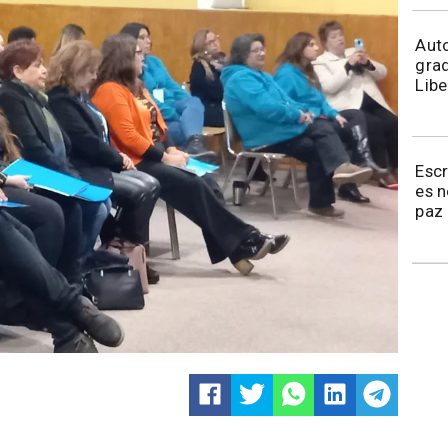
​​Au
grad
Libe
Esc
es 
paz 