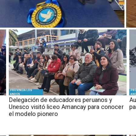
PROVINCIA LOS
PRO
ANDES
AN
Delegación de educadores peruanos y
​​
Unesco visitó liceo Amancay para conocer
pa
el modelo pionero