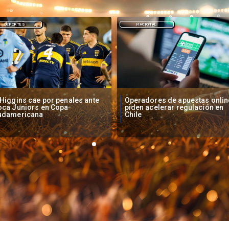
NACIONAL
DEPORTES
peradores de apuestas online
Fallece Lucy López Cruz,
den acelerar regulación en
primera medallista chilena en
ile
Juegos Panamericanos