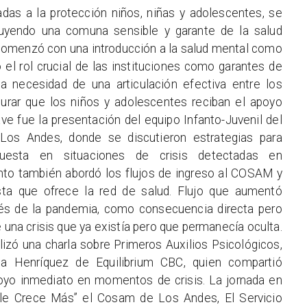
adas a la protección niños, niñas y adolescentes, se
ruyendo una comuna sensible y garante de la salud
o comenzó con una introducción a la salud mental como
el rol crucial de las instituciones como garantes de
la necesidad de una articulación efectiva entre los
gurar que los niños y adolescentes reciban el apoyo
e fue la presentación del equipo Infanto-Juvenil del
os Andes, donde se discutieron estrategias para
uesta en situaciones de crisis detectadas en
nto también abordó los flujos de ingreso al COSAM y
sta que ofrece la red de salud. Flujo que aumentó
és de la pandemia, como consecuencia directa pero
una crisis que ya existía pero que permanecía oculta.
izó una charla sobre Primeros Auxilios Psicológicos,
ia Henríquez de Equilibrium CBC, quien compartió
poyo inmediato en momentos de crisis. La jornada en
ile Crece Más” el Cosam de Los Andes, El Servicio