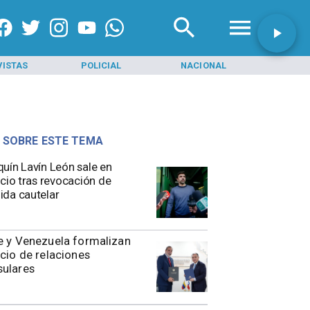
VISTAS
POLICIAL
NACIONAL
INI
 SOBRE ESTE TEMA
uín Lavín León sale en
ncio tras revocación de
da cautelar
e y Venezuela formalizan
icio de relaciones
sulares