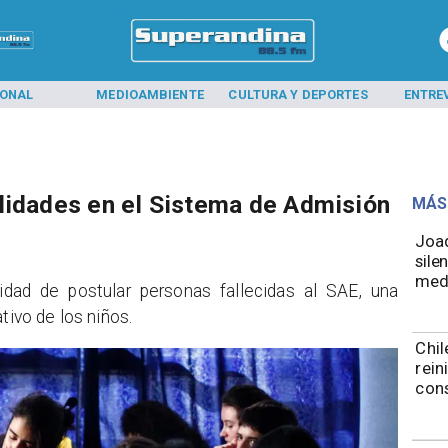
IONAL
MEDIOAMBIENTE
CULTURA Y DEPORTES
ENTRE
lidades en el Sistema de Admisión
MÁS
Joaq
sile
medi
ilidad de postular personas fallecidas al SAE, una
tivo de los niños.
Chil
rein
con