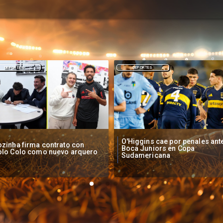
DEPORTES
NACIONAL
Higgins cae por penales ante
Operadores de apuestas onlin
oca Juniors en Copa
piden acelerar regulación en
udamericana
Chile