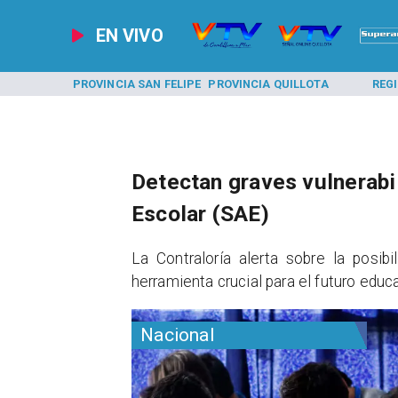
EN VIVO
A LOS ANDES
PROVINCIA SAN FELIPE
PROVINCIA QUILLOTA
REG
Detectan graves vulnerabi
Escolar (SAE)
La Contraloría alerta sobre la posib
herramienta crucial para el futuro educa
Nacional