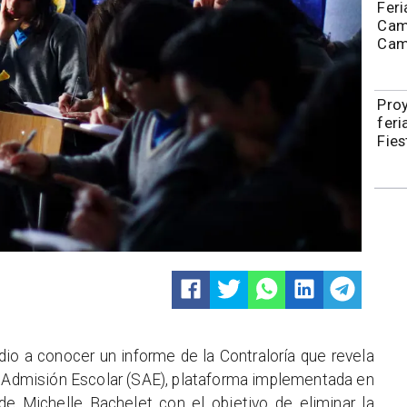
Feri
Cami
Camp
Pro
feri
Fies
dio a conocer un informe de la Contraloría que revela
e Admisión Escolar (SAE), plataforma implementada en
 Michelle Bachelet con el objetivo de eliminar la