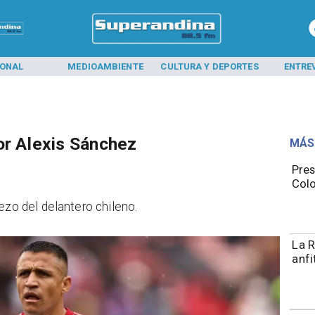
IONAL
MEDIOAMBIENTE
CULTURA Y DEPORTES
ENTRE
or Alexis Sánchez
MÁS
Pres
Colo
ezo del delantero chileno.
La R
anfi