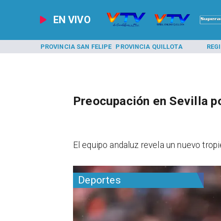
EN VIVO
A LOS ANDES
PROVINCIA SAN FELIPE
PROVINCIA QUILLOTA
REG
Preocupación en Sevilla p
El equipo andaluz revela un nuevo tropi
Deportes