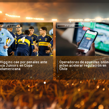
NACIONAL
DEPORTES
peradores de apuestas online
Fallece Lucy López Cruz,
den acelerar regulación en
primera medallista chilena en
ile
Juegos Panamericanos