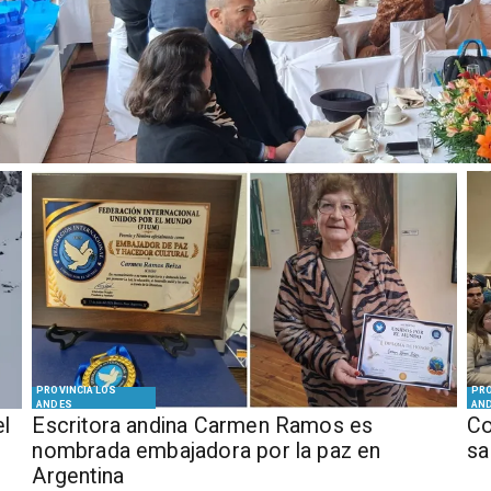
PROVINCIA LOS
PRO
ANDES
AN
el
Escritora andina Carmen Ramos es
Co
nombrada embajadora por la paz en
sa
Argentina