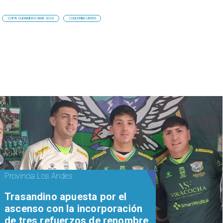
COPA SUDAMERICANA 2024
COQUIMBO UNIDO
Provincia Los Andes
Trasandino apuesta por el
ascenso con la incorporación
de tres refuerzos de renombre