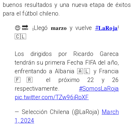
buenos resultados y una nueva etapa de éxitos
para el fútbol chileno.
😍🔜 ¡Llegó 𝐦𝐚𝐫𝐳𝐨 y vuelve
#𝐋𝐚𝐑𝐨𝐣𝐚
!
🇨🇱
Los dirigidos por Ricardo Gareca
tendrán su primera Fecha FIFA del año,
enfrentando a Albania 🇦🇱 y Francia
🇫🇷 el próximo 22 y 26
respectivamente.
#SomosLaRoja
pic.twitter.com/TZw96iRoXF
— Selección Chilena (@LaRoja)
March
1, 2024