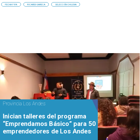
FECHA FIFA
RICARDO GARECA
SELECCIÓN CHILENA
Provincia Los Andes
Inician talleres del programa
“Emprendamos Básico” para 50
emprendedores de Los Andes