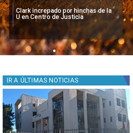
Vozinha firma contrato con Colo
Colo como nuevo arquero
IR A
ÚLTIMAS NOTICIAS