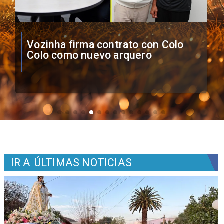
O'Higgins cae por penales ante
Boca Juniors en Copa
Sudamericana
IR A
ÚLTIMAS NOTICIAS